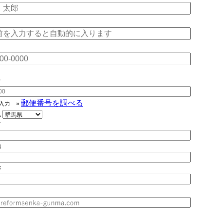
号
郵便番号を調べる
入力
»
県
村
地
称