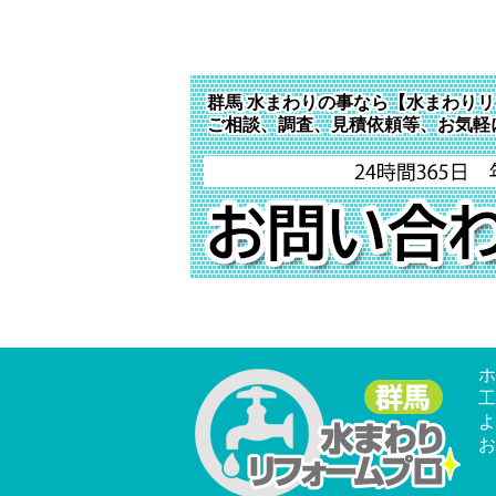
群馬 水まわりの事なら【水まわりリ
ご相談、調査、見積依頼等、お気軽
ホ
工
よ
お