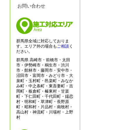
お問い合わせ
群馬県全域に対応しておりま
す。エリア外の場合も
ご相談
く
ださい。
群馬県 高崎市・前橋市・太田
市・伊勢崎市・桐生市・渋川
市・館林市・藤岡市・安中市・
沼田市・富岡市・みどり市・大
泉町・玉村町・邑楽町・みなか
み町・中之条町・東吾妻町・吉
岡町・板倉町・榛東村・甘楽
町・下仁田町・千代田町・嬬恋
村・明和町・草津町・長野原
町・昭和村・片品村・南牧村・
高山村・神流町・川場村・上野
村