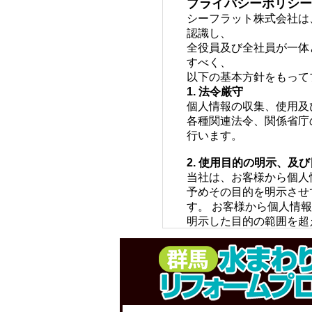
プライバシーポリシ
シーフラット株式会社は
認識し、
全役員及び全社員が一体
すべく、
以下の基本方針をもって
1. 法令厳守
個人情報の収集、使用及
各種関連法令、関係省庁
行います。
2. 使用目的の明示、及
当社は、お客様から個人
予めその目的を明示させ
す。 お客様から個人情
明示した目的の範囲を超
場合には、 事前にお客
新たな目的にご同意がな
3. 個人情報の第三者へ
お客様からご提供頂いた
漏洩等の防止に努め、適