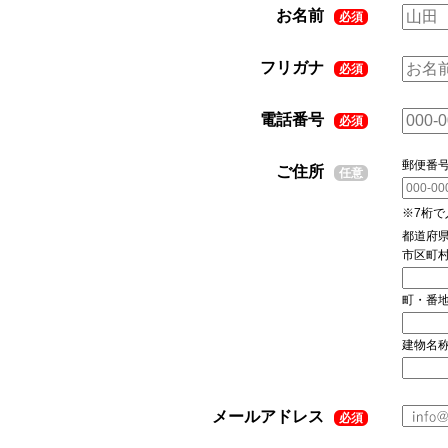
お名前
必須
フリガナ
必須
電話番号
必須
郵便番
ご住所
任意
※7桁で
都道府
市区町
町・番
建物名
メールアドレス
必須