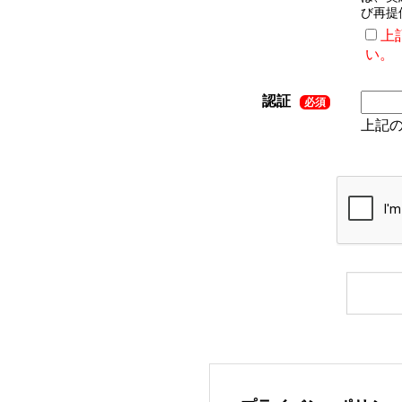
び再提
上
い。
認証
必須
上記