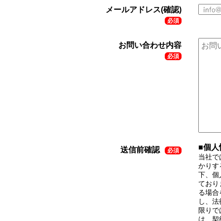
メールアドレス(確認)
必須
お問い合わせ内容
必須
■個
送信前確認
必須
当社で
かりす
下、個
ており
る場合
し、法
限りで
は、契